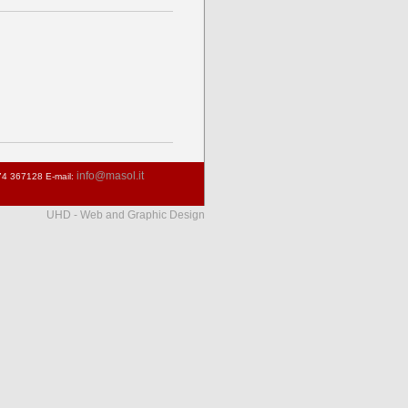
info@masol.it
374 367128 E-mail:
UHD - Web and Graphic Design