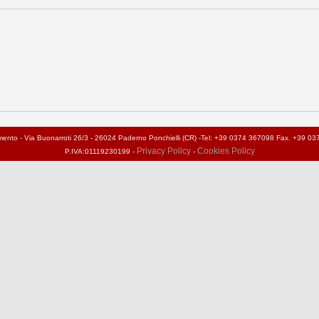
vamento - Via Buonarroti 26/3 - 26024 Paderno Ponchielli (CR) -Tel: +39 0374 367098 Fax. +39 0
Privacy Policy
Cookies Policy
P.IVA:01119230199 -
-